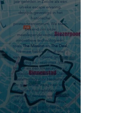
jaar geleden in Zwolle als een
unieke escape ervaring,
destijds gevestigd in het
historische
postsorteercentrum. We staan
bekend om onze
meeslepende verhalen en
innovatieve technologieën,
zoals
The Mission
en
The Deal
,
hiermee hebben we al snel
een nieuwe standaard gezet in
beleving en creativiteit. Wat
begon als een lokaal avontuur,
groeide uit tot een populaire
bestemming voor Nederland.
De groeiende vraag naar onze
expertise inspireerde ons om
verder te denken, wat leidde
tot de oprichting van Serious
Escape: waar spelbeleving en
maatschappelijke impact