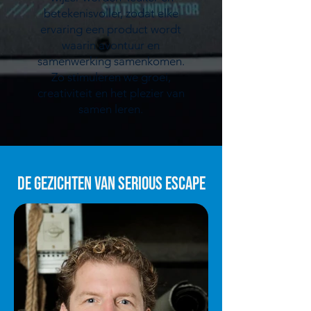
betekenisvoller, zodat elke
ervaring een product wordt
waarin avontuur en
samenwerking samenkomen.
Zo stimuleren we groei,
creativiteit en het plezier van
samen leren.
De gezichten van Serious Escape