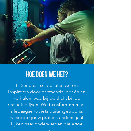
Hoe doen we het?
Bij Serious Escape laten we ons
inspireren door bestaande ideeën en
verhalen, waarbij we dicht bij de
realiteit blijven. We
transformeren
het
alledaagse tot iets buitengewoons,
waardoor jouw publiek anders gaat
kijken naar onderwerpen die ertoe
doen.