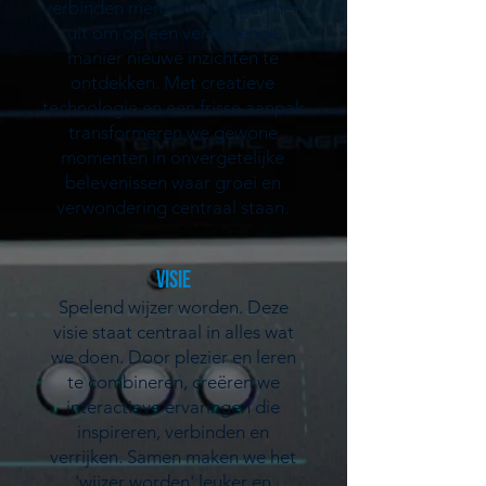
verbinden mensen en dagen hen
uit om op een verrassende
manier nieuwe inzichten te
ontdekken. Met creatieve
technologie en een frisse aanpak
transformeren we gewone
momenten in onvergetelijke
belevenissen waar groei en
verwondering centraal staan.
Visie
Spelend wijzer worden. Deze
visie staat centraal in alles wat
we doen. Door plezier en leren
te combineren, creëren we
interactieve ervaringen die
inspireren, verbinden en
verrijken. Samen maken we het
'wijzer worden' leuker en