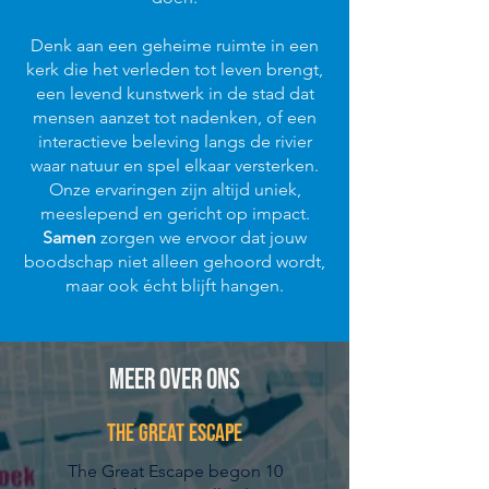
Denk aan een geheime ruimte in een
kerk die het verleden tot leven brengt,
een levend kunstwerk in de stad dat
mensen aanzet tot nadenken, of een
interactieve beleving langs de rivier
waar natuur en spel elkaar versterken.
Onze ervaringen zijn altijd uniek,
meeslepend en gericht op impact.
Samen
zorgen we ervoor dat jouw
boodschap niet alleen gehoord wordt,
maar ook écht blijft hangen.
Meer over ons
The Great Escape
The Great Escape begon 10