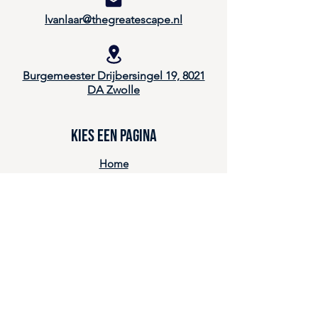
lvanlaar@thegreatescape.nl
Burgemeester Drijbersingel 19, 8021
DA Zwolle
Kies een pagina
Home
Onderwijs & Leren
Diensten
Projecten
Over ons
Events