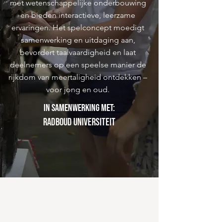
met wetenschappelijke onderbouwing
en bieden interactieve, leerzame
ervaringen. Het spelconcept moedigt
samenwerking en uitdaging aan,
bevordert taalvaardigheid en laat
deelnemers op een speelse manier de
rijkdom van meertaligheid ontdekken –
voor jong en oud.
In samenwerking met:
Radboud Universiteit
Wetenschappelijk onderbouwd
Toon alles