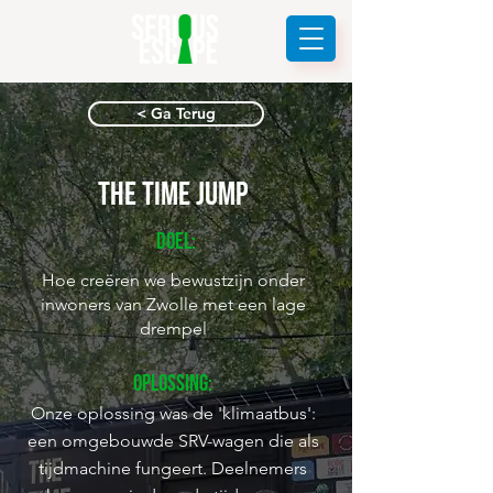
< Ga Terug
The Time Jump
Doel:
Hoe creëren we bewustzijn onder
inwoners van Zwolle met een lage
drempel
Oplossing:
Onze oplossing was de 'klimaatbus':
een omgebouwde SRV-wagen die als
tijdmachine fungeert. Deelnemers