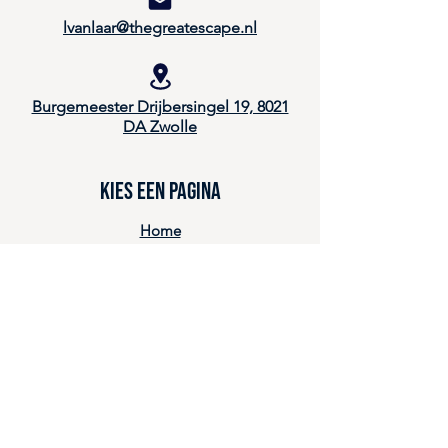
lvanlaar@thegreatescape.nl
Burgemeester Drijbersingel 19, 8021
DA Zwolle
Kies een pagina
Home
Onderwijs & Leren
Diensten
Projecten
Over ons
Events