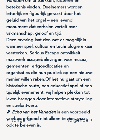
Verleden
 om 
ontdekken, luisteren en 
betekenis vinden
. Deelnemers worden 
letterlijk en figuurlijk geraakt door het 
geluid van het orgel – een levend 
monument dat verhalen vertelt over 
vakmanschap, geloof en tijd.
Deze ervaring laat zien wat er mogelijk is 
wanneer spel, cultuur en technologie elkaar 
versterken. 
Serious Escape ontwikkelt 
maatwerk escapebelevingen
 voor musea, 
gemeenten, erfgoedlocaties en 
organisaties die hun publiek op een nieuwe 
manier willen raken.Of het nu gaat om een 
historische route, een educatief spel of een 
tijdelijk evenement: wij helpen plekken tot 
leven brengen door 
interactieve storytelling 
en spelontwerp
.
🎵 
Echo van het Verleden
 is een voorbeeld 
van hoe erfgoed niet alleen te zien, maar 
< Vorige
Volgende >
ook te beleven is.