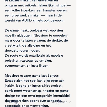
ze keuzes maken, samenwerken en 
omgaan met prikkels. Taken lijken simpel — 
een koffer inpakken, een hamster voeren, 
een proefwerk afmaken — maar in de 
wereld van ADHD is niets ooit gewoon.
De game maakt voelbaar wat woorden 
moeilijk uitleggen. Niet door te oordelen, 
maar door te laten ervaren: de drukte, de 
creativiteit, de afleiding en het 
doorzettingsvermogen. 
De route wordt ontwikkeld als 
mobiele 
beleving
, inzetbaar op scholen, 
evenementen en instellingen.
Met deze escape game laat 
Serious 
Escape
 zien hoe spel kan bijdragen aan 
inzicht, begrip en inclusie
.Het project 
combineert wetenschap, theater en game 
design tot een ervaringsgericht leermiddel 
dat gesprekken opent over aandacht, 
< Vorige
Volgende >
acceptatie en samenwerking.